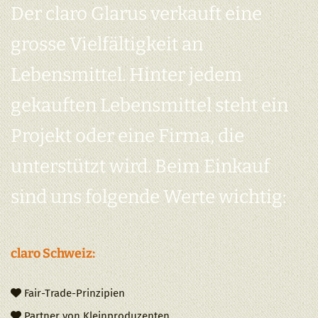
Der claro Glarus verkauft eine
grosse Vielfältigkeit an
Lebensmittel. Hinter jedem
gekauften Lebensmittel steht ein
Projekt oder eine Firma, die
unterstützt wird. Beim Einkauf
sind uns folgende Werte wichtig:
claro Schweiz:
Fair-Trade-Prinzipien

Partner von Kleinproduzenten
